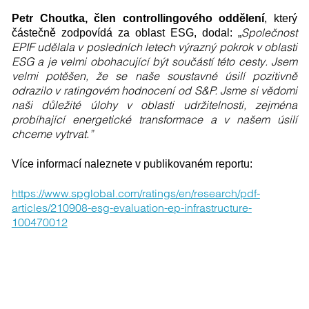
Petr Choutka, člen controllingového oddělení
, který
Společnost
částečně zodpovídá za oblast ESG, dodal: „
EPIF udělala v posledních letech výrazný pokrok v oblasti
ESG a je velmi obohacující být součástí této cesty. Jsem
velmi potěšen, že se naše soustavné úsilí pozitivně
odrazilo v ratingovém hodnocení od S&P. Jsme si vědomi
naši důležité úlohy v oblasti udržitelnosti, zejména
probíhající energetické transformace a v našem úsilí
chceme vytrvat.”
Více informací naleznete v publikovaném reportu:
https://www.spglobal.com/ratings/en/research/pdf-
articles/210908-esg-evaluation-ep-infrastructure-
100470012