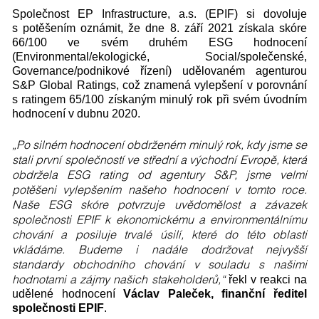
Společnost EP Infrastructure, a.s. (EPIF) si dovoluje
s potěšením oznámit, že dne 8. září 2021 získala skóre
66/100 ve svém druhém ESG hodnocení
(Environmental/ekologické, Social/společenské,
Governance/podnikové řízení) udělovaném agenturou
S&P Global Ratings, což znamená vylepšení v porovnání
s ratingem 65/100 získaným minulý rok při svém úvodním
hodnocení v dubnu 2020.
„Po silném hodnocení obdrženém minulý rok, kdy jsme se
stali první společností ve střední a východní Evropě, která
obdržela ESG rating od agentury S&P, jsme velmi
potěšeni vylepšením našeho hodnocení v tomto roce.
Naše ESG skóre potvrzuje uvědomělost a závazek
společnosti EPIF k ekonomickému a environmentálnímu
chování a posiluje trvalé úsilí, které do této oblasti
vkládáme. Budeme i nadále dodržovat nejvyšší
standardy obchodního chování v souladu s našimi
hodnotami a zájmy našich stakeholderů,“
řekl v reakci na
udělené hodnocení
Václav Paleček, finanční ředitel
společnosti EPIF
.