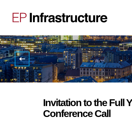
Výsledky
skupiny
EP
Infrastructure
za rok
končící
31.
prosincem
2023
Invitation to the Full
Conference Call