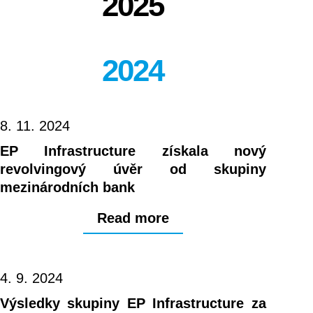
2025
v
sektoru
Multi-
utilities
2024
8. 11. 2024
EP Infrastructure získala nový
revolvingový úvěr od skupiny
mezinárodních bank
Read more
4. 9. 2024
Výsledky skupiny EP Infrastructure za